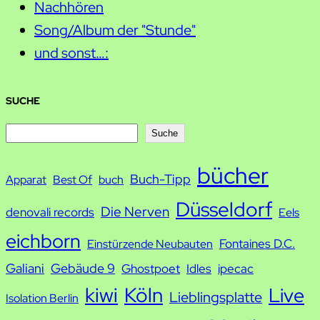
Nachhören
Song/Album der "Stunde"
und sonst…:
SUCHE
S
Suche
u
bücher
Buch-Tipp
c
Apparat
Best Of
buch
h
Düsseldorf
Die Nerven
denovali records
Eels
e
eichborn
Fontaines D.C.
Einstürzende Neubauten
Galiani
Gebäude 9
Ghostpoet
Idles
ipecac
kiwi
Köln
Live
Lieblingsplatte
Isolation Berlin