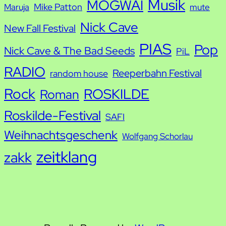
Musik
MOGWAI
Mike Patton
Maruja
mute
Nick Cave
New Fall Festival
PIAS
Pop
Nick Cave & The Bad Seeds
PiL
RADIO
Reeperbahn Festival
random house
Rock
ROSKILDE
Roman
Roskilde-Festival
SAFI
Weihnachtsgeschenk
Wolfgang Schorlau
zeitklang
zakk