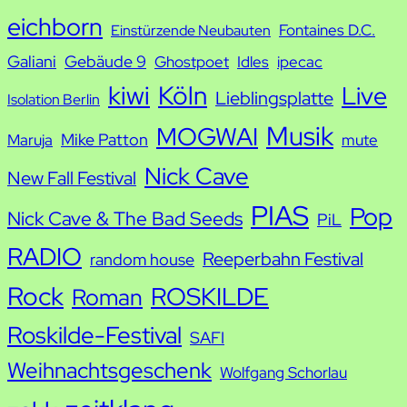
e
eichborn
Fontaines D.C.
Einstürzende Neubauten
Galiani
Gebäude 9
Ghostpoet
Idles
ipecac
kiwi
Köln
Live
Lieblingsplatte
Isolation Berlin
Musik
MOGWAI
Mike Patton
Maruja
mute
Nick Cave
New Fall Festival
PIAS
Pop
Nick Cave & The Bad Seeds
PiL
RADIO
Reeperbahn Festival
random house
Rock
ROSKILDE
Roman
Roskilde-Festival
SAFI
Weihnachtsgeschenk
Wolfgang Schorlau