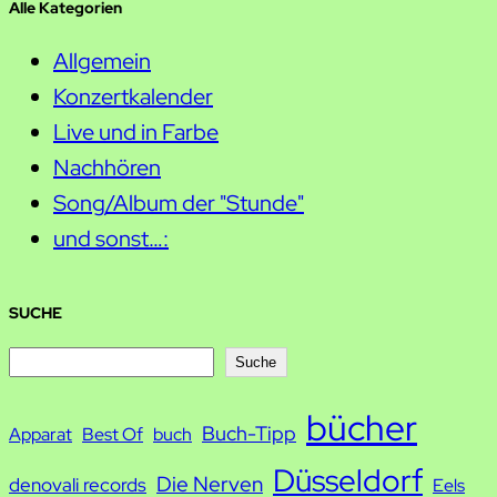
Alle Kategorien
Allgemein
Konzertkalender
Live und in Farbe
Nachhören
Song/Album der "Stunde"
und sonst…:
SUCHE
S
Suche
u
bücher
Buch-Tipp
c
Apparat
Best Of
buch
h
Düsseldorf
Die Nerven
denovali records
Eels