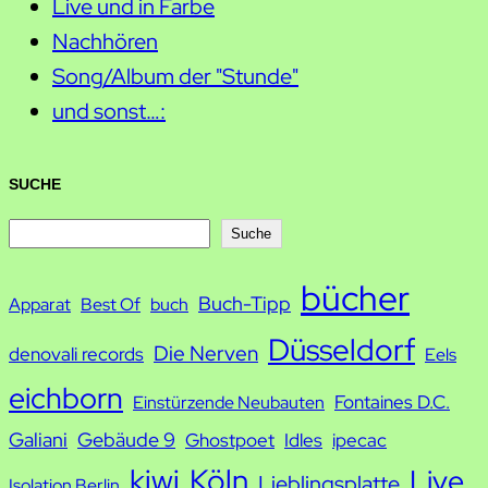
Live und in Farbe
Nachhören
Song/Album der "Stunde"
und sonst…:
SUCHE
S
Suche
u
bücher
Buch-Tipp
c
Apparat
Best Of
buch
h
Düsseldorf
Die Nerven
denovali records
Eels
e
eichborn
Fontaines D.C.
Einstürzende Neubauten
Galiani
Gebäude 9
Ghostpoet
Idles
ipecac
kiwi
Köln
Live
Lieblingsplatte
Isolation Berlin