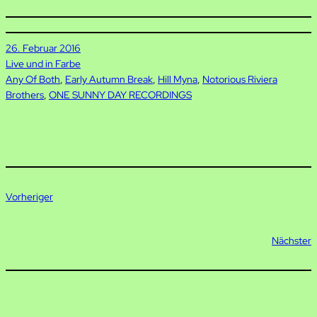
26. Februar 2016
Live und in Farbe
Any Of Both
, 
Early Autumn Break
, 
Hill Myna
, 
Notorious Riviera
Brothers
, 
ONE SUNNY DAY RECORDINGS
Vorheriger
Nächster