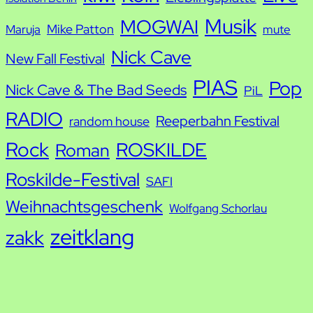
Musik
MOGWAI
Mike Patton
Maruja
mute
Nick Cave
New Fall Festival
PIAS
Pop
Nick Cave & The Bad Seeds
PiL
RADIO
Reeperbahn Festival
random house
Rock
ROSKILDE
Roman
Roskilde-Festival
SAFI
Weihnachtsgeschenk
Wolfgang Schorlau
zeitklang
zakk