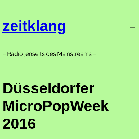
Zum
Inhalt
zeitklang
springen
– Radio jenseits des Mainstreams –
Düsseldorfer
MicroPopWeek
2016