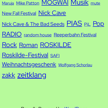
Musik
MOGWAI
Mike Patton
Maruja
mute
Nick Cave
New Fall Festival
PIAS
Pop
Nick Cave & The Bad Seeds
PiL
RADIO
Reeperbahn Festival
random house
Rock
ROSKILDE
Roman
Roskilde-Festival
SAFI
Weihnachtsgeschenk
Wolfgang Schorlau
zeitklang
zakk