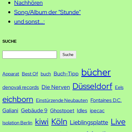
Nachhören
Song/Album der "Stunde"
und sonst…:
SUCHE
S
Suche
u
bücher
Buch-Tipp
c
Apparat
Best Of
buch
h
Düsseldorf
Die Nerven
denovali records
Eels
e
eichborn
Fontaines D.C.
Einstürzende Neubauten
Galiani
Gebäude 9
Ghostpoet
Idles
ipecac
kiwi
Köln
Live
Lieblingsplatte
Isolation Berlin