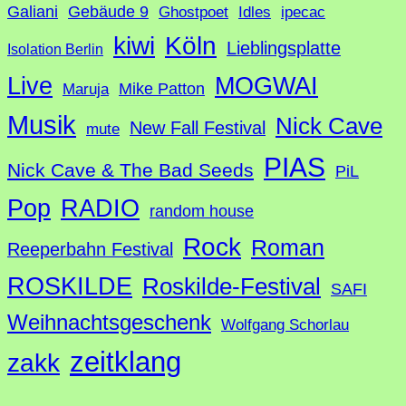
Galiani
Gebäude 9
Ghostpoet
Idles
ipecac
Köln
kiwi
Lieblingsplatte
Isolation Berlin
Live
MOGWAI
Mike Patton
Maruja
Musik
Nick Cave
New Fall Festival
mute
PIAS
Nick Cave & The Bad Seeds
PiL
Pop
RADIO
random house
Rock
Roman
Reeperbahn Festival
ROSKILDE
Roskilde-Festival
SAFI
Weihnachtsgeschenk
Wolfgang Schorlau
zeitklang
zakk