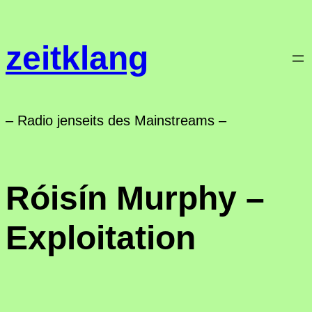
Zum
Inhalt
zeitklang
springen
– Radio jenseits des Mainstreams –
Róisín Murphy –
Exploitation