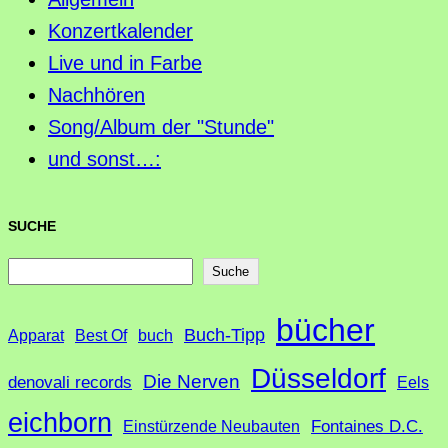
Konzertkalender
Live und in Farbe
Nachhören
Song/Album der "Stunde"
und sonst…:
SUCHE
S
Suche
u
bücher
Buch-Tipp
c
Apparat
Best Of
buch
h
Düsseldorf
Die Nerven
denovali records
Eels
e
eichborn
Fontaines D.C.
Einstürzende Neubauten