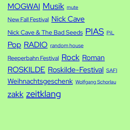
Musik
MOGWAI
mute
Nick Cave
New Fall Festival
PIAS
Nick Cave & The Bad Seeds
PiL
Pop
RADIO
random house
Rock
Roman
Reeperbahn Festival
ROSKILDE
Roskilde-Festival
SAFI
Weihnachtsgeschenk
Wolfgang Schorlau
zeitklang
zakk