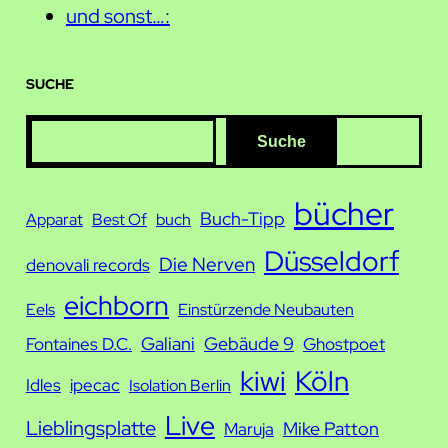
und sonst…:
SUCHE
S
Suche
u
c
bücher
Buch-Tipp
Apparat
Best Of
buch
h
Düsseldorf
e
Die Nerven
denovali records
eichborn
Eels
Einstürzende Neubauten
Galiani
Gebäude 9
Fontaines D.C.
Ghostpoet
kiwi
Köln
Idles
ipecac
Isolation Berlin
Live
Lieblingsplatte
Mike Patton
Maruja