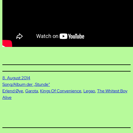
8. August 2014
Song/Album der „Stunde“
Erlend Øye
, 
Garota
, 
Kings Of Convenience
, 
Legao
, 
The Whitest Boy
Alive