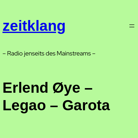
Zum
Inhalt
zeitklang
springen
– Radio jenseits des Mainstreams –
Erlend Øye –
Legao – Garota