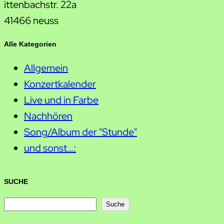
ittenbachstr. 22a
41466 neuss
Alle Kategorien
Allgemein
Konzertkalender
Live und in Farbe
Nachhören
Song/Album der "Stunde"
und sonst…:
SUCHE
S
Suche
u