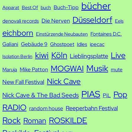
bücher
Buch-Tipp
c
Apparat
Best Of
buch
h
Düsseldorf
Die Nerven
denovali records
Eels
e
eichborn
Fontaines D.C.
Einstürzende Neubauten
Galiani
Gebäude 9
Ghostpoet
Idles
ipecac
kiwi
Köln
Live
Lieblingsplatte
Isolation Berlin
Musik
MOGWAI
Mike Patton
Maruja
mute
Nick Cave
New Fall Festival
PIAS
Pop
Nick Cave & The Bad Seeds
PiL
RADIO
Reeperbahn Festival
random house
Rock
ROSKILDE
Roman