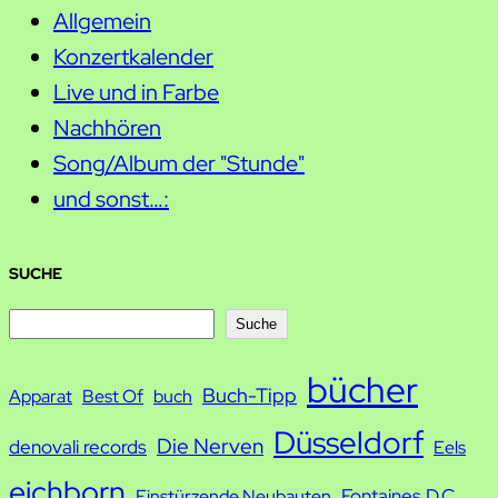
Allgemein
Konzertkalender
Live und in Farbe
Nachhören
Song/Album der "Stunde"
und sonst…:
SUCHE
S
Suche
u
bücher
Buch-Tipp
c
Apparat
Best Of
buch
h
Düsseldorf
Die Nerven
denovali records
Eels
e
eichborn
Fontaines D.C.
Einstürzende Neubauten