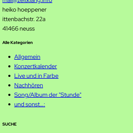
mail@zeitklang.info
heiko hoeppener
ittenbachstr. 22a
41466 neuss
Alle Kategorien
Allgemein
Konzertkalender
Live und in Farbe
Nachhören
Song/Album der "Stunde"
und sonst…:
SUCHE