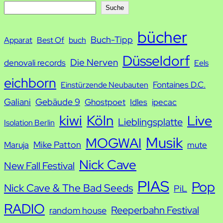
S
Suche
u
bücher
Buch-Tipp
c
Apparat
Best Of
buch
h
Düsseldorf
Die Nerven
denovali records
Eels
e
eichborn
Fontaines D.C.
Einstürzende Neubauten
Galiani
Gebäude 9
Ghostpoet
Idles
ipecac
kiwi
Köln
Live
Lieblingsplatte
Isolation Berlin
Musik
MOGWAI
Mike Patton
Maruja
mute
Nick Cave
New Fall Festival
PIAS
Pop
Nick Cave & The Bad Seeds
PiL
RADIO
Reeperbahn Festival
random house