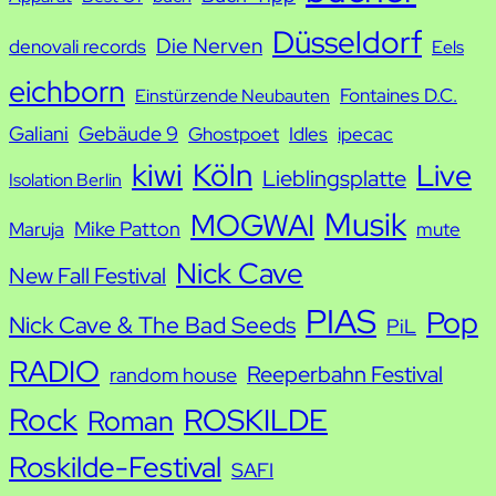
h
Düsseldorf
Die Nerven
denovali records
Eels
e
eichborn
Fontaines D.C.
Einstürzende Neubauten
Galiani
Gebäude 9
Ghostpoet
Idles
ipecac
kiwi
Köln
Live
Lieblingsplatte
Isolation Berlin
Musik
MOGWAI
Mike Patton
Maruja
mute
Nick Cave
New Fall Festival
PIAS
Pop
Nick Cave & The Bad Seeds
PiL
RADIO
Reeperbahn Festival
random house
Rock
ROSKILDE
Roman
Roskilde-Festival
SAFI