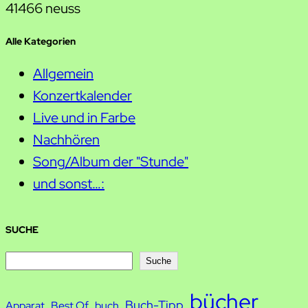
41466 neuss
Alle Kategorien
Allgemein
Konzertkalender
Live und in Farbe
Nachhören
Song/Album der "Stunde"
und sonst…:
SUCHE
S
Suche
u
bücher
Buch-Tipp
c
Apparat
Best Of
buch