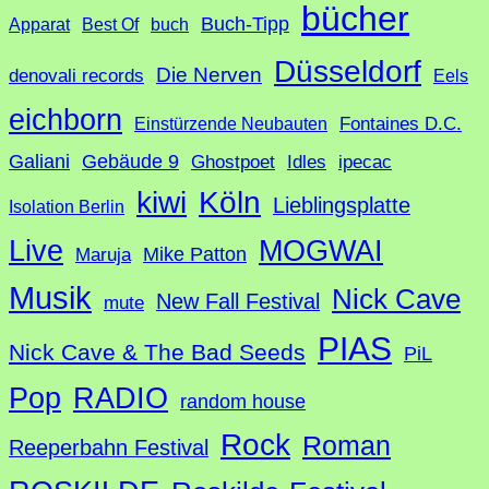
bücher
Buch-Tipp
c
Apparat
Best Of
buch
h
Düsseldorf
Die Nerven
denovali records
Eels
e
eichborn
Fontaines D.C.
Einstürzende Neubauten
Galiani
Gebäude 9
Ghostpoet
Idles
ipecac
Köln
kiwi
Lieblingsplatte
Isolation Berlin
Live
MOGWAI
Mike Patton
Maruja
Musik
Nick Cave
New Fall Festival
mute
PIAS
Nick Cave & The Bad Seeds
PiL
Pop
RADIO
random house
Rock
Roman
Reeperbahn Festival