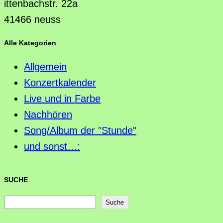
ittenbachstr. 22a
41466 neuss
Alle Kategorien
Allgemein
Konzertkalender
Live und in Farbe
Nachhören
Song/Album der "Stunde"
und sonst…:
SUCHE
S
Suche
u