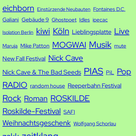
e
eichborn
Fontaines D.C.
Einstürzende Neubauten
Galiani
Gebäude 9
Ghostpoet
Idles
ipecac
kiwi
Köln
Live
Lieblingsplatte
Isolation Berlin
Musik
MOGWAI
Mike Patton
Maruja
mute
Nick Cave
New Fall Festival
PIAS
Pop
Nick Cave & The Bad Seeds
PiL
RADIO
Reeperbahn Festival
random house
Rock
ROSKILDE
Roman
Roskilde-Festival
SAFI
Weihnachtsgeschenk
Wolfgang Schorlau
zeitklang