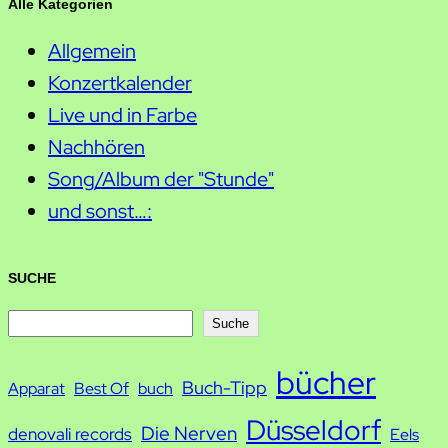
Alle Kategorien
Allgemein
Konzertkalender
Live und in Farbe
Nachhören
Song/Album der "Stunde"
und sonst…:
SUCHE
S
Suche
u
bücher
Buch-Tipp
c
Apparat
Best Of
buch
h
Düsseldorf
Die Nerven
denovali records
Eels