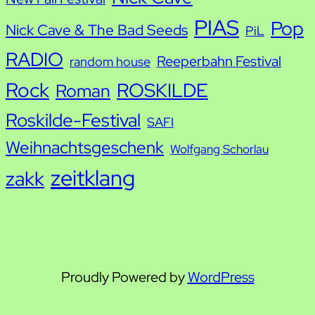
PIAS
Pop
Nick Cave & The Bad Seeds
PiL
RADIO
Reeperbahn Festival
random house
Rock
ROSKILDE
Roman
Roskilde-Festival
SAFI
Weihnachtsgeschenk
Wolfgang Schorlau
zeitklang
zakk
Proudly Powered by
WordPress