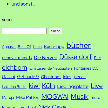
und sonst…:
SUCHE
S
Suche
u
bücher
Buch-Tipp
c
Apparat
Best Of
buch
h
Düsseldorf
Die Nerven
denovali records
Eels
e
eichborn
Fontaines D.C.
Einstürzende Neubauten
Galiani
Gebäude 9
Ghostpoet
Idles
ipecac
kiwi
Köln
Live
Lieblingsplatte
Isolation Berlin
Musik
MOGWAI
Mike Patton
Maruja
mute
Nick Cave
New Fall Festival