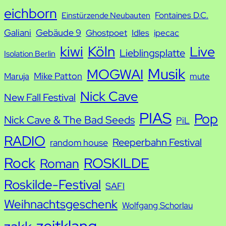
e
eichborn
Fontaines D.C.
Einstürzende Neubauten
Galiani
Gebäude 9
Ghostpoet
Idles
ipecac
kiwi
Köln
Live
Lieblingsplatte
Isolation Berlin
Musik
MOGWAI
Mike Patton
Maruja
mute
Nick Cave
New Fall Festival
PIAS
Pop
Nick Cave & The Bad Seeds
PiL
RADIO
Reeperbahn Festival
random house
Rock
ROSKILDE
Roman
Roskilde-Festival
SAFI
Weihnachtsgeschenk
Wolfgang Schorlau
zeitklang