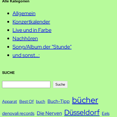
Alle Kategorien
Allgemein
Konzertkalender
Live und in Farbe
Nachhören
Song/Album der "Stunde"
und sonst…:
SUCHE
S
Suche
u
bücher
Buch-Tipp
c
Apparat
Best Of
buch
h
Düsseldorf
Die Nerven
denovali records
Eels