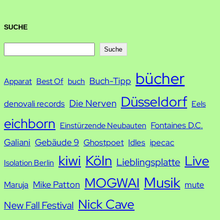
SUCHE
S
Suche
u
bücher
Buch-Tipp
c
Apparat
Best Of
buch
h
Düsseldorf
Die Nerven
denovali records
Eels
e
eichborn
Fontaines D.C.
Einstürzende Neubauten
Galiani
Gebäude 9
Ghostpoet
Idles
ipecac
kiwi
Köln
Live
Lieblingsplatte
Isolation Berlin
Musik
MOGWAI
Mike Patton
Maruja
mute
Nick Cave
New Fall Festival