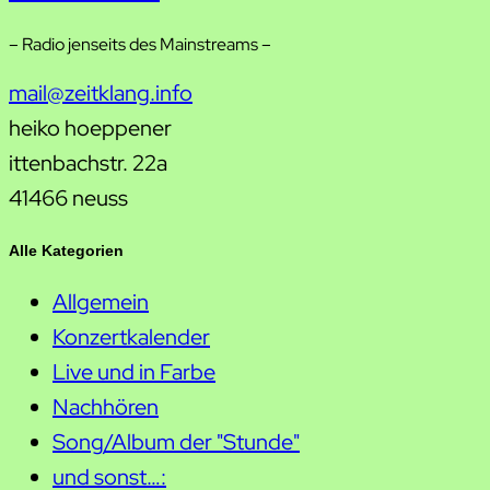
– Radio jenseits des Mainstreams –
mail@zeitklang.info
heiko hoeppener
ittenbachstr. 22a
41466 neuss
Alle Kategorien
Allgemein
Konzertkalender
Live und in Farbe
Nachhören
Song/Album der "Stunde"
und sonst…: