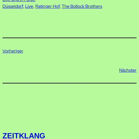
Düsseldorf
, 
Live
, 
Ratinger Hof
, 
The Bollock Brothers
Vorheriger
Nächster
ZEITKLANG