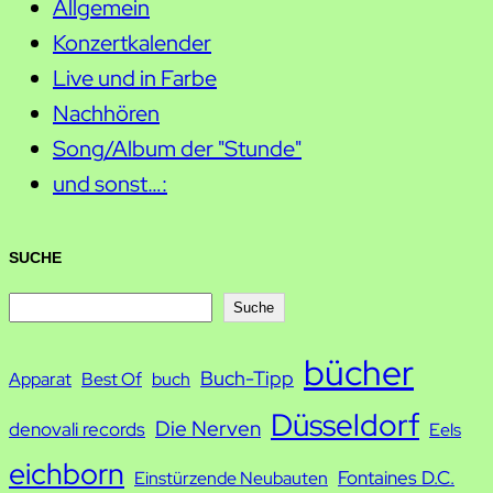
Allgemein
Konzertkalender
Live und in Farbe
Nachhören
Song/Album der "Stunde"
und sonst…:
SUCHE
S
Suche
u
bücher
Buch-Tipp
c
Apparat
Best Of
buch
h
Düsseldorf
Die Nerven
denovali records
Eels
e
eichborn
Fontaines D.C.
Einstürzende Neubauten