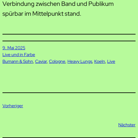
Verbindung zwischen Band und Publikum
spürbar im Mittelpunkt stand.
9. Mai 2025
Live und in Farbe
Bumann & Sohn
, 
Caviar
, 
Cologne
, 
Heavy Lungs
, 
Koeln
, 
Live
Vorheriger
Nächster