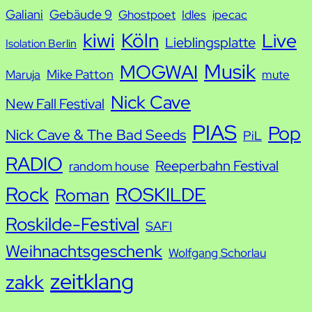
Galiani
Gebäude 9
Ghostpoet
Idles
ipecac
kiwi
Köln
Live
Lieblingsplatte
Isolation Berlin
Musik
MOGWAI
Mike Patton
Maruja
mute
Nick Cave
New Fall Festival
PIAS
Pop
Nick Cave & The Bad Seeds
PiL
RADIO
Reeperbahn Festival
random house
Rock
ROSKILDE
Roman
Roskilde-Festival
SAFI
Weihnachtsgeschenk
Wolfgang Schorlau
zeitklang
zakk