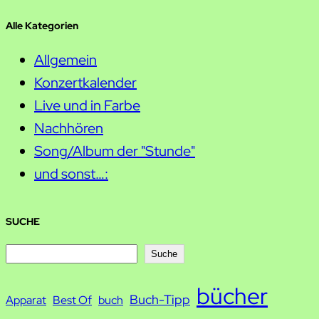
Alle Kategorien
Allgemein
Konzertkalender
Live und in Farbe
Nachhören
Song/Album der "Stunde"
und sonst…:
SUCHE
S
Suche
u
bücher
Buch-Tipp
c
Apparat
Best Of
buch