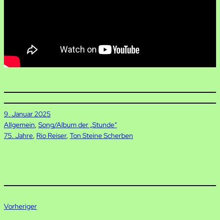
9. Januar 2025
Allgemein
, 
Song/Album der „Stunde“
75. Jahre
, 
Rio Reiser
, 
Ton Steine Scherben
Vorheriger