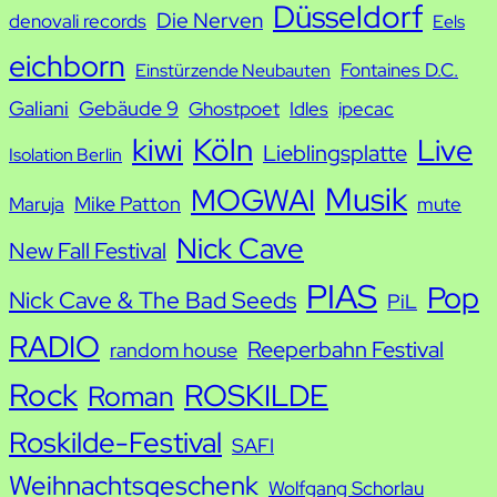
h
Düsseldorf
Die Nerven
denovali records
Eels
e
eichborn
Fontaines D.C.
Einstürzende Neubauten
Galiani
Gebäude 9
Ghostpoet
Idles
ipecac
kiwi
Köln
Live
Lieblingsplatte
Isolation Berlin
Musik
MOGWAI
Mike Patton
Maruja
mute
Nick Cave
New Fall Festival
PIAS
Pop
Nick Cave & The Bad Seeds
PiL
RADIO
Reeperbahn Festival
random house
Rock
ROSKILDE
Roman
Roskilde-Festival
SAFI
Weihnachtsgeschenk
Wolfgang Schorlau