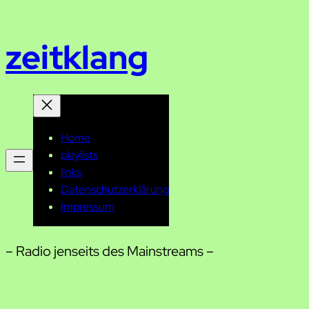
Zum
Inhalt
zeitklang
springen
Home
playlists
links
Datenschutzerklärung
Impressum
– Radio jenseits des Mainstreams –