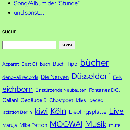
Song/Album der "Stunde"
und sonst…:
SUCHE
S
Suche
u
bücher
Buch-Tipp
c
Apparat
Best Of
buch
h
Düsseldorf
Die Nerven
denovali records
Eels
e
eichborn
Fontaines D.C.
Einstürzende Neubauten
Galiani
Gebäude 9
Ghostpoet
Idles
ipecac
kiwi
Köln
Live
Lieblingsplatte
Isolation Berlin
Musik
MOGWAI
Mike Patton
Maruja
mute