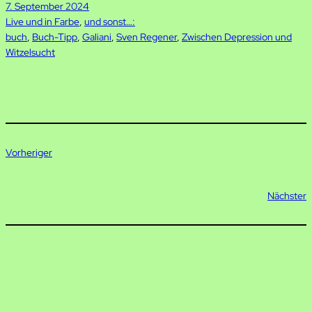
7. September 2024
Live und in Farbe
, 
und sonst…:
buch
, 
Buch-Tipp
, 
Galiani
, 
Sven Regener
, 
Zwischen Depression und
Witzelsucht
Vorheriger
Nächster