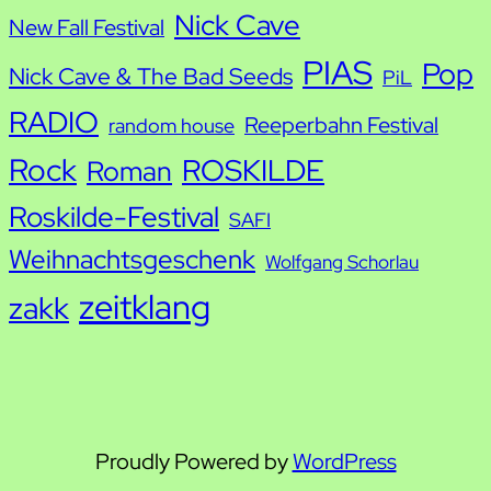
Nick Cave
New Fall Festival
PIAS
Pop
Nick Cave & The Bad Seeds
PiL
RADIO
Reeperbahn Festival
random house
Rock
ROSKILDE
Roman
Roskilde-Festival
SAFI
Weihnachtsgeschenk
Wolfgang Schorlau
zeitklang
zakk
Proudly Powered by
WordPress