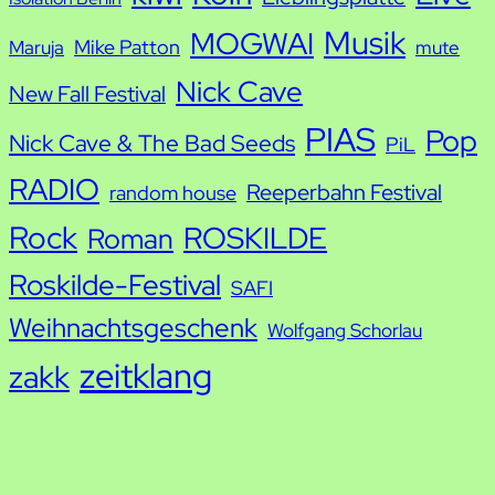
Musik
MOGWAI
Mike Patton
Maruja
mute
Nick Cave
New Fall Festival
PIAS
Pop
Nick Cave & The Bad Seeds
PiL
RADIO
Reeperbahn Festival
random house
Rock
ROSKILDE
Roman
Roskilde-Festival
SAFI
Weihnachtsgeschenk
Wolfgang Schorlau
zeitklang
zakk