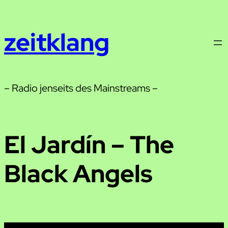
Zum
Inhalt
zeitklang
springen
– Radio jenseits des Mainstreams –
El Jardín – The
Black Angels