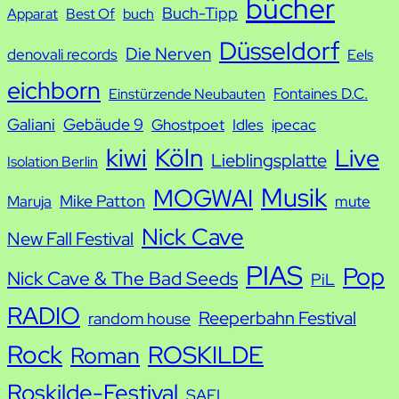
bücher
Buch-Tipp
c
Apparat
Best Of
buch
h
Düsseldorf
Die Nerven
denovali records
Eels
e
eichborn
Fontaines D.C.
Einstürzende Neubauten
Galiani
Gebäude 9
Ghostpoet
Idles
ipecac
kiwi
Köln
Live
Lieblingsplatte
Isolation Berlin
Musik
MOGWAI
Mike Patton
Maruja
mute
Nick Cave
New Fall Festival
PIAS
Pop
Nick Cave & The Bad Seeds
PiL
RADIO
Reeperbahn Festival
random house
Rock
ROSKILDE
Roman
Roskilde-Festival
SAFI