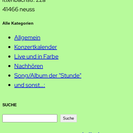
41466 neuss
Alle Kategorien
Allgemein
Konzertkalender
Live und in Farbe
Nachhören
Song/Album der "Stunde"
und sonst…:
SUCHE
S
Suche
u