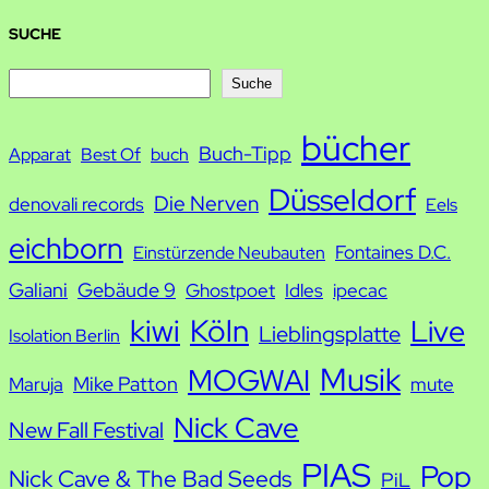
SUCHE
S
Suche
u
bücher
Buch-Tipp
c
Apparat
Best Of
buch
h
Düsseldorf
Die Nerven
denovali records
Eels
e
eichborn
Fontaines D.C.
Einstürzende Neubauten
Galiani
Gebäude 9
Ghostpoet
Idles
ipecac
kiwi
Köln
Live
Lieblingsplatte
Isolation Berlin
Musik
MOGWAI
Mike Patton
Maruja
mute
Nick Cave
New Fall Festival
PIAS
Pop
Nick Cave & The Bad Seeds
PiL