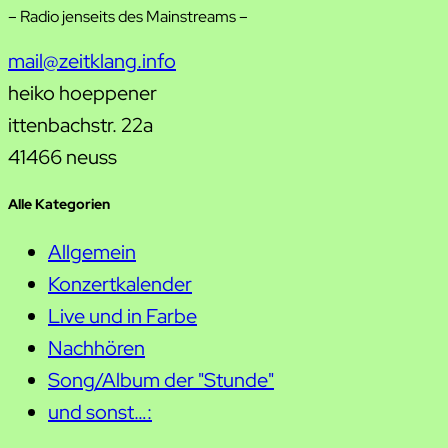
– Radio jenseits des Mainstreams –
mail@zeitklang.info
heiko hoeppener
ittenbachstr. 22a
41466 neuss
Alle Kategorien
Allgemein
Konzertkalender
Live und in Farbe
Nachhören
Song/Album der "Stunde"
und sonst…: