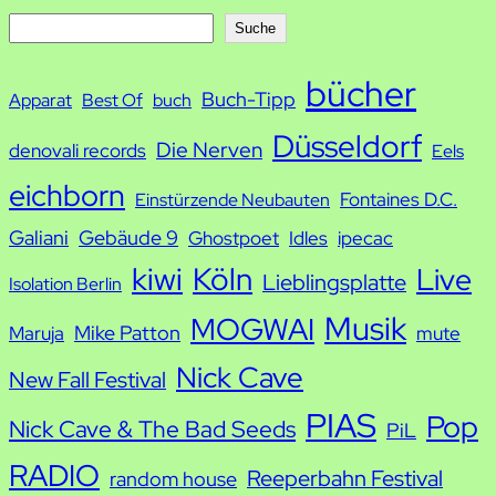
S
Suche
u
bücher
Buch-Tipp
c
Apparat
Best Of
buch
h
Düsseldorf
Die Nerven
denovali records
Eels
e
eichborn
Fontaines D.C.
Einstürzende Neubauten
Galiani
Gebäude 9
Ghostpoet
Idles
ipecac
kiwi
Köln
Live
Lieblingsplatte
Isolation Berlin
Musik
MOGWAI
Mike Patton
Maruja
mute
Nick Cave
New Fall Festival
PIAS
Pop
Nick Cave & The Bad Seeds
PiL
RADIO
Reeperbahn Festival
random house