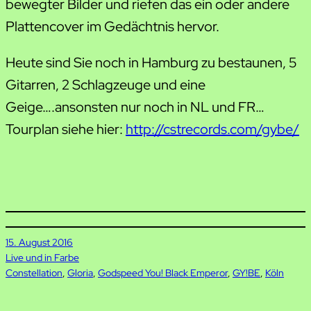
bewegter Bilder und riefen das ein oder andere
Plattencover im Gedächtnis hervor.
Heute sind Sie noch in Hamburg zu bestaunen, 5
Gitarren, 2 Schlagzeuge und eine
Geige….ansonsten nur noch in NL und FR…
Tourplan siehe hier:
http://cstrecords.com/gybe/
15. August 2016
Live und in Farbe
Constellation
, 
Gloria
, 
Godspeed You! Black Emperor
, 
GY!BE
, 
Köln