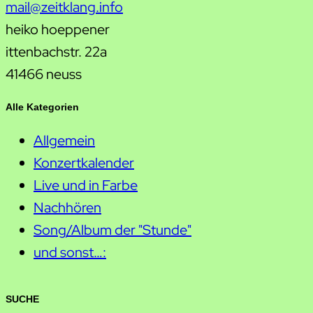
mail@zeitklang.info
heiko hoeppener
ittenbachstr. 22a
41466 neuss
Alle Kategorien
Allgemein
Konzertkalender
Live und in Farbe
Nachhören
Song/Album der "Stunde"
und sonst…:
SUCHE