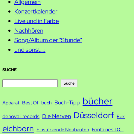
Allgemein
Konzertkalender
Live und in Farbe
Nachhören
Song/Album der "Stunde"
und sonst…:
SUCHE
S
Suche
u
bücher
Buch-Tipp
c
Apparat
Best Of
buch
h
Düsseldorf
Die Nerven
denovali records
Eels
e
eichborn
Fontaines D.C.
Einstürzende Neubauten