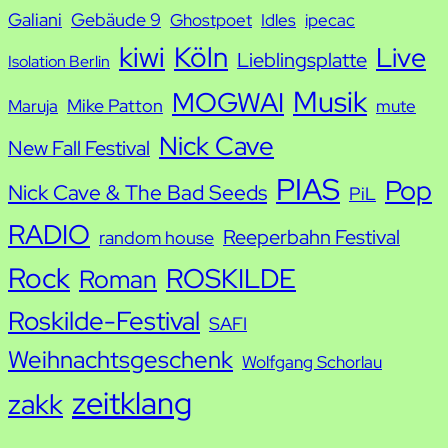
Galiani
Gebäude 9
Ghostpoet
Idles
ipecac
kiwi
Köln
Live
Lieblingsplatte
Isolation Berlin
Musik
MOGWAI
Mike Patton
Maruja
mute
Nick Cave
New Fall Festival
PIAS
Pop
Nick Cave & The Bad Seeds
PiL
RADIO
Reeperbahn Festival
random house
Rock
ROSKILDE
Roman
Roskilde-Festival
SAFI
Weihnachtsgeschenk
Wolfgang Schorlau
zeitklang
zakk