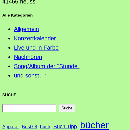
41466 neuss
Alle Kategorien
Allgemein
Konzertkalender
Live und in Farbe
Nachhören
Song/Album der "Stunde"
und sonst…:
SUCHE
S
Suche
u
bücher
Buch-Tipp
c
Apparat
Best Of
buch