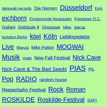
h
Düsseldorf
Die Nerven
denovali records
Eels
e
eichborn
Fontaines D.C.
Einstürzende Neubauten
Galiani
Gebäude 9
Ghostpoet
Idles
ipecac
Köln
kiwi
Lieblingsplatte
Isolation Berlin
Live
MOGWAI
Mike Patton
Maruja
Musik
Nick Cave
New Fall Festival
mute
PIAS
Nick Cave & The Bad Seeds
PiL
Pop
RADIO
random house
Rock
Roman
Reeperbahn Festival
ROSKILDE
Roskilde-Festival
SAFI