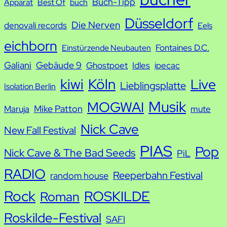
Buch-Tipp
c
Apparat
Best Of
buch
h
Düsseldorf
Die Nerven
denovali records
Eels
e
eichborn
Fontaines D.C.
Einstürzende Neubauten
Galiani
Gebäude 9
Ghostpoet
Idles
ipecac
kiwi
Köln
Live
Lieblingsplatte
Isolation Berlin
Musik
MOGWAI
Mike Patton
Maruja
mute
Nick Cave
New Fall Festival
PIAS
Pop
Nick Cave & The Bad Seeds
PiL
RADIO
Reeperbahn Festival
random house
Rock
ROSKILDE
Roman
Roskilde-Festival
SAFI