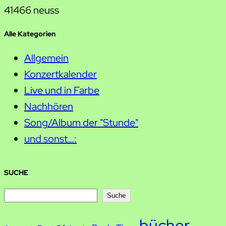
41466 neuss
Alle Kategorien
Allgemein
Konzertkalender
Live und in Farbe
Nachhören
Song/Album der "Stunde"
und sonst…:
SUCHE
S
Suche
u
bücher