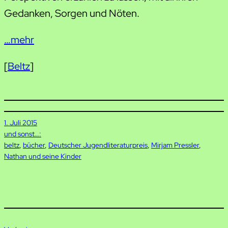
Gedanken, Sorgen und Nöten.
…mehr
[
Beltz
]
1. Juli 2015
und sonst…:
beltz
, 
bücher
, 
Deutscher Jugendliteraturpreis
, 
Mirjam Pressler
, 
Nathan und seine Kinder