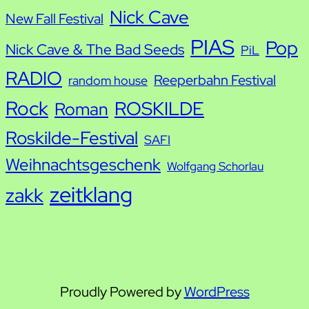
Nick Cave
New Fall Festival
PIAS
Pop
Nick Cave & The Bad Seeds
PiL
RADIO
Reeperbahn Festival
random house
Rock
ROSKILDE
Roman
Roskilde-Festival
SAFI
Weihnachtsgeschenk
Wolfgang Schorlau
zeitklang
zakk
Proudly Powered by
WordPress