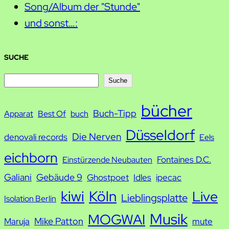
Song/Album der "Stunde"
und sonst…:
SUCHE
S
Suche
u
bücher
Buch-Tipp
c
Apparat
Best Of
buch
h
Düsseldorf
Die Nerven
denovali records
Eels
e
eichborn
Fontaines D.C.
Einstürzende Neubauten
Galiani
Gebäude 9
Ghostpoet
Idles
ipecac
kiwi
Köln
Live
Lieblingsplatte
Isolation Berlin
Musik
MOGWAI
Mike Patton
Maruja
mute