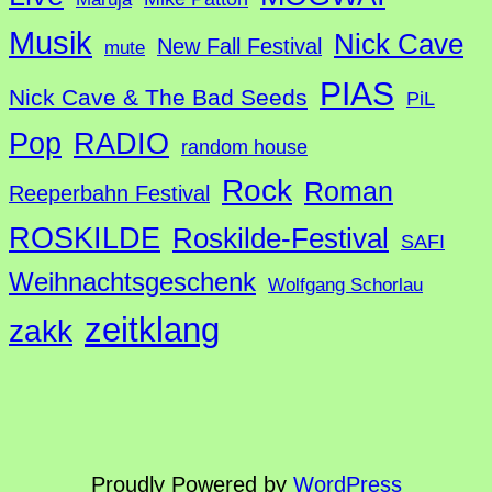
Musik
Nick Cave
New Fall Festival
mute
PIAS
Nick Cave & The Bad Seeds
PiL
Pop
RADIO
random house
Rock
Roman
Reeperbahn Festival
ROSKILDE
Roskilde-Festival
SAFI
Weihnachtsgeschenk
Wolfgang Schorlau
zeitklang
zakk
Proudly Powered by
WordPress