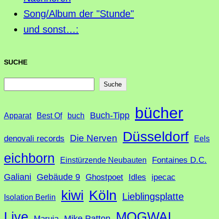
Song/Album der "Stunde"
und sonst…:
SUCHE
S
Suche
u
bücher
Buch-Tipp
c
Apparat
Best Of
buch
h
Düsseldorf
Die Nerven
denovali records
Eels
e
eichborn
Fontaines D.C.
Einstürzende Neubauten
Galiani
Gebäude 9
Ghostpoet
Idles
ipecac
Köln
kiwi
Lieblingsplatte
Isolation Berlin
Live
MOGWAI
Mike Patton
Maruja