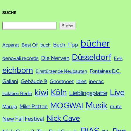
SUCHE
S
Suche
u
bücher
Buch-Tipp
c
Apparat
Best Of
buch
h
Düsseldorf
Die Nerven
denovali records
Eels
e
eichborn
Fontaines D.C.
Einstürzende Neubauten
Galiani
Gebäude 9
Ghostpoet
Idles
ipecac
kiwi
Köln
Live
Lieblingsplatte
Isolation Berlin
Musik
MOGWAI
Mike Patton
Maruja
mute
Nick Cave
New Fall Festival
PIAS
Pop