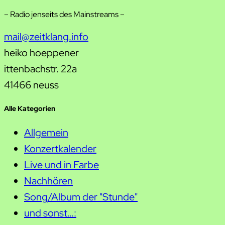
– Radio jenseits des Mainstreams –
mail@zeitklang.info
heiko hoeppener
ittenbachstr. 22a
41466 neuss
Alle Kategorien
Allgemein
Konzertkalender
Live und in Farbe
Nachhören
Song/Album der "Stunde"
und sonst…: