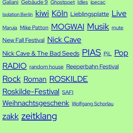
Galiani
Gebäude 9
Ghostpoet
Idles
ipecac
kiwi
Köln
Live
Lieblingsplatte
Isolation Berlin
Musik
MOGWAI
Mike Patton
Maruja
mute
Nick Cave
New Fall Festival
PIAS
Pop
Nick Cave & The Bad Seeds
PiL
RADIO
Reeperbahn Festival
random house
Rock
ROSKILDE
Roman
Roskilde-Festival
SAFI
Weihnachtsgeschenk
Wolfgang Schorlau
zeitklang
zakk