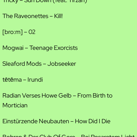
The Raveonettes – Kill!
[bro:m] – 02
Mogwai – Teenage Exorcists
Sleaford Mods – Jobseeker
tētēma – Irundi
Radian Verses Howe Gelb – From Birth to
Mortician
Einstürzende Neubauten – How Did I Die
Bohren & Der Club Of Gore – Bei Rosarotem Licht