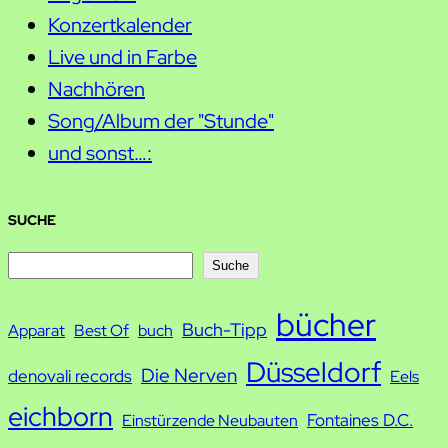
Konzertkalender
Live und in Farbe
Nachhören
Song/Album der "Stunde"
und sonst…:
SUCHE
S
Suche
u
bücher
Buch-Tipp
c
Apparat
Best Of
buch
h
Düsseldorf
Die Nerven
denovali records
Eels
e
eichborn
Fontaines D.C.
Einstürzende Neubauten