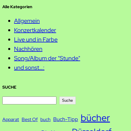
Alle Kategorien
Allgemein
Konzertkalender
Live und in Farbe
Nachhören
Song/Album der "Stunde"
und sonst…:
SUCHE
S
Suche
u
bücher
Buch-Tipp
c
Apparat
Best Of
buch
h