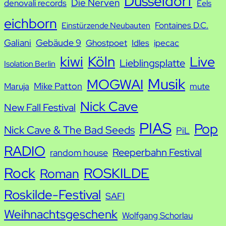
Düsseldorf
Die Nerven
denovali records
Eels
e
eichborn
Fontaines D.C.
Einstürzende Neubauten
Galiani
Gebäude 9
Ghostpoet
Idles
ipecac
kiwi
Köln
Live
Lieblingsplatte
Isolation Berlin
Musik
MOGWAI
Mike Patton
Maruja
mute
Nick Cave
New Fall Festival
PIAS
Pop
Nick Cave & The Bad Seeds
PiL
RADIO
Reeperbahn Festival
random house
Rock
ROSKILDE
Roman
Roskilde-Festival
SAFI
Weihnachtsgeschenk
Wolfgang Schorlau