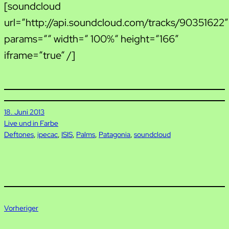
[soundcloud
url=“http://api.soundcloud.com/tracks/90351622″
params=““ width=“ 100%“ height=“166″
iframe=“true“ /]
18. Juni 2013
Live und in Farbe
Deftones
, 
ipecac
, 
ISIS
, 
Palms
, 
Patagonia
, 
soundcloud
Vorheriger