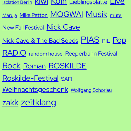
kiwi
Köln
Live
Lieblingsplatte
Isolation Berlin
Musik
MOGWAI
Mike Patton
Maruja
mute
Nick Cave
New Fall Festival
PIAS
Pop
Nick Cave & The Bad Seeds
PiL
RADIO
Reeperbahn Festival
random house
Rock
ROSKILDE
Roman
Roskilde-Festival
SAFI
Weihnachtsgeschenk
Wolfgang Schorlau
zeitklang
zakk