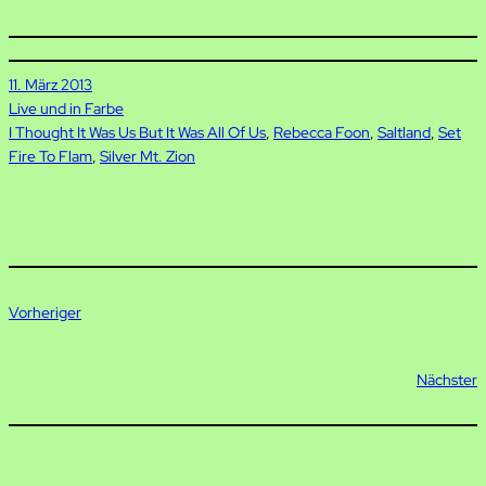
11. März 2013
Live und in Farbe
I Thought It Was Us But It Was All Of Us
, 
Rebecca Foon
, 
Saltland
, 
Set
Fire To Flam
, 
Silver Mt. Zion
Vorheriger
Nächster