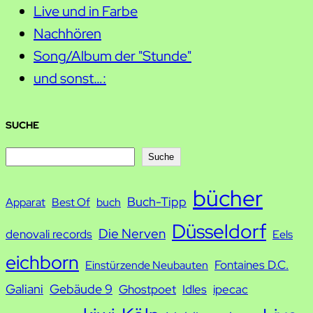
Live und in Farbe
Nachhören
Song/Album der "Stunde"
und sonst…:
SUCHE
S
Suche
u
bücher
Buch-Tipp
c
Apparat
Best Of
buch
h
Düsseldorf
Die Nerven
denovali records
Eels
e
eichborn
Fontaines D.C.
Einstürzende Neubauten
Galiani
Gebäude 9
Ghostpoet
Idles
ipecac