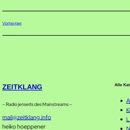
Vorheriger
Alle Ka
ZEITKLANG
A
– Radio jenseits des Mainstreams –
K
mail@zeitklang.info
L
heiko hoeppener
N