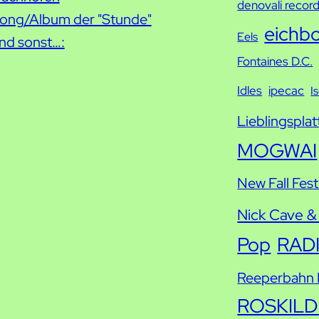
denovali recor
ong/Album der "Stunde"
e
eichb
Eels
nd sonst…:
Fontaines D.C.
Idles
ipecac
I
Lieblingsplat
MOGWAI
New Fall Fest
Nick Cave &
Pop
RAD
Reeperbahn F
ROSKILD