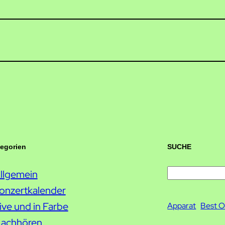
tegorien
SUCHE
llgemein
S
onzertkalender
u
ive und in Farbe
c
Apparat
Best O
achhören
h