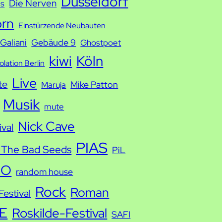
Düsseldorf
Die Nerven
ds
orn
Einstürzende Neubauten
Galiani
Gebäude 9
Ghostpoet
kiwi
Köln
solation Berlin
Live
te
Mike Patton
Maruja
Musik
mute
Nick Cave
ival
PIAS
 The Bad Seeds
PiL
IO
random house
Rock
Roman
estival
E
Roskilde-Festival
SAFI