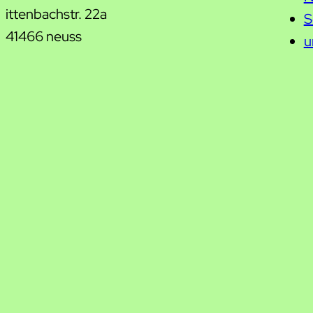
ittenbachstr. 22a
S
41466 neuss
u