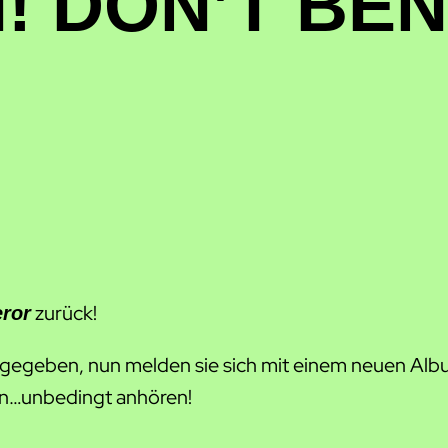
! DON’T BEN
zurück!
ror
rte gegeben, nun melden sie sich mit einem neue
en…unbedingt anhören!