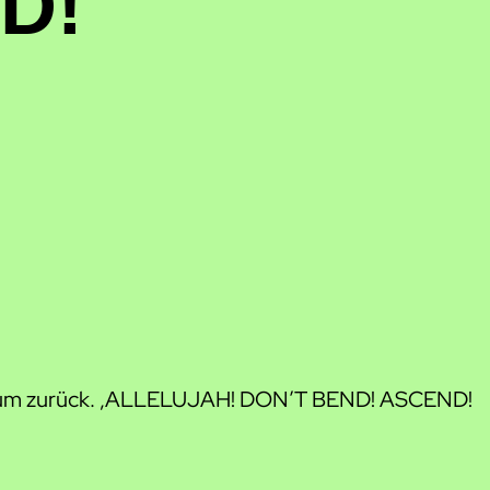
D!
n Album zurück. ‚ALLELUJAH! DON’T BEND! ASCEND!