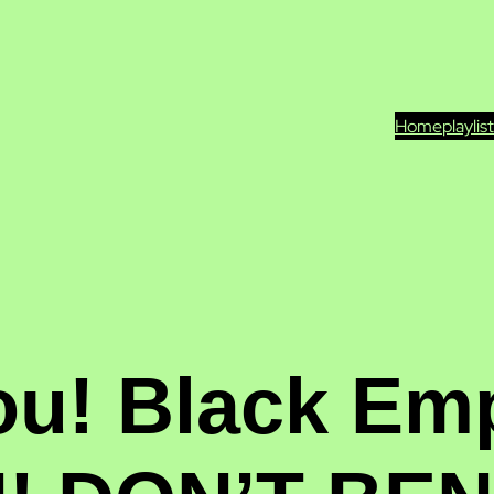
Home
playlis
u! Black Emp