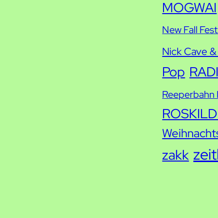
MOGWAI
New Fall Fest
Nick Cave &
Pop
RAD
Reeperbahn F
ROSKILD
Weihnacht
zei
zakk