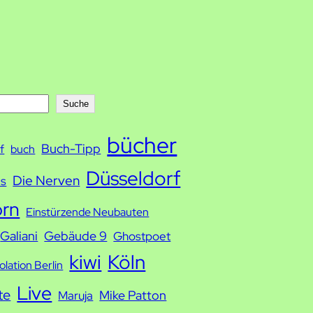
Suche
bücher
Buch-Tipp
f
buch
Düsseldorf
Die Nerven
ds
orn
Einstürzende Neubauten
Galiani
Gebäude 9
Ghostpoet
kiwi
Köln
solation Berlin
Live
te
Mike Patton
Maruja