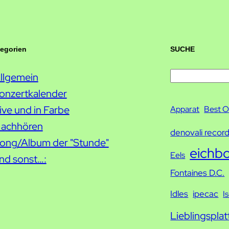
tegorien
SUCHE
llgemein
S
onzertkalender
u
ive und in Farbe
c
Apparat
Best O
achhören
h
denovali recor
ong/Album der "Stunde"
e
eichb
Eels
nd sonst…:
Fontaines D.C.
Idles
ipecac
I
Lieblingsplat