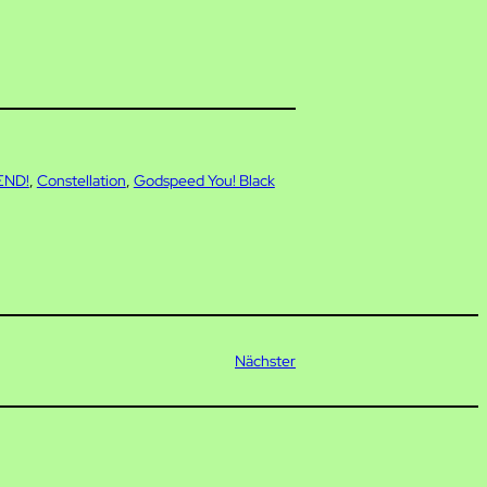
END!
, 
Constellation
, 
Godspeed You! Black
Nächster