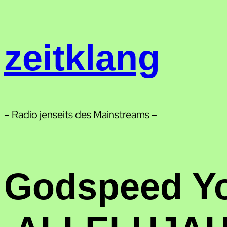
Zum
Inhalt
springen
zeitklang
– Radio jenseits des Mainstreams –
Godspeed Yo