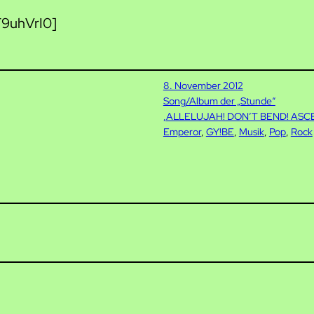
F9uhVrI0]
8. November 2012
Song/Album der „Stunde“
‚ALLELUJAH! DON’T BEND! ASC
Emperor
, 
GY!BE
, 
Musik
, 
Pop
, 
Rock