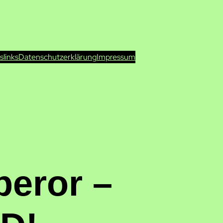
ts
links
Datenschutzerklärung
Impressum
eror –