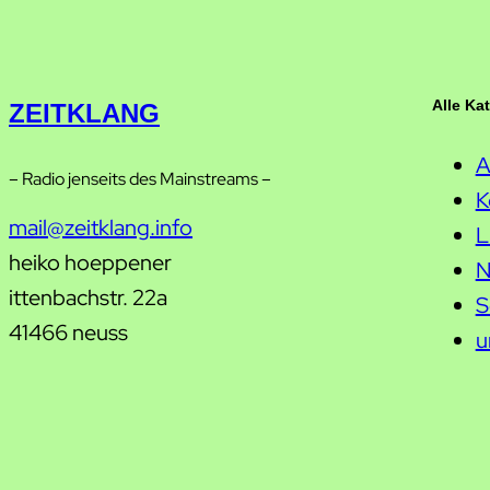
Alle Ka
ZEITKLANG
A
– Radio jenseits des Mainstreams –
K
mail@zeitklang.info
L
heiko hoeppener
N
ittenbachstr. 22a
S
41466 neuss
u