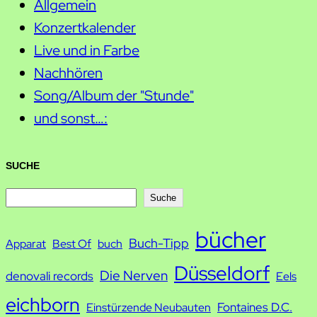
Allgemein
Konzertkalender
Live und in Farbe
Nachhören
Song/Album der "Stunde"
und sonst…:
SUCHE
S
Suche
u
bücher
Buch-Tipp
c
Apparat
Best Of
buch
h
Düsseldorf
Die Nerven
denovali records
Eels
e
eichborn
Fontaines D.C.
Einstürzende Neubauten