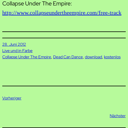
Collapse Under The Empire:
http://www.collapseundertheempire.com/free-track
28. Juni 2012
Live und in Farbe
Collapse Under The Empire
, 
Dead Can Dance
, 
download
, 
kostenlos
Vorheriger
Nächster