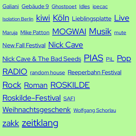
Galiani
Gebäude 9
Ghostpoet
Idles
ipecac
kiwi
Köln
Live
Lieblingsplatte
Isolation Berlin
Musik
MOGWAI
Mike Patton
Maruja
mute
Nick Cave
New Fall Festival
PIAS
Pop
Nick Cave & The Bad Seeds
PiL
RADIO
Reeperbahn Festival
random house
Rock
ROSKILDE
Roman
Roskilde-Festival
SAFI
Weihnachtsgeschenk
Wolfgang Schorlau
zeitklang
zakk