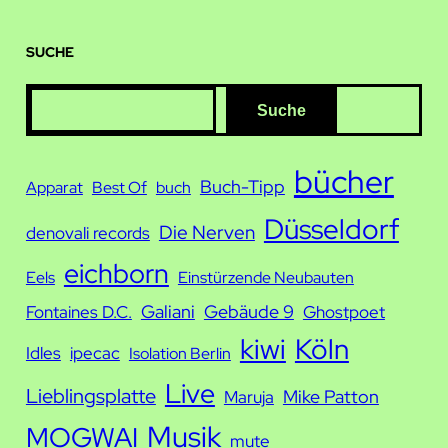
SUCHE
S
Suche
u
c
bücher
Buch-Tipp
Apparat
Best Of
buch
h
Düsseldorf
e
Die Nerven
denovali records
eichborn
Eels
Einstürzende Neubauten
Galiani
Gebäude 9
Fontaines D.C.
Ghostpoet
kiwi
Köln
Idles
ipecac
Isolation Berlin
Live
Lieblingsplatte
Mike Patton
Maruja
Musik
MOGWAI
mute