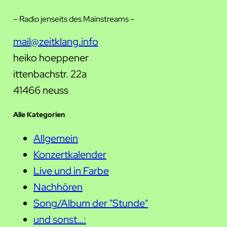
– Radio jenseits des Mainstreams –
mail@zeitklang.info
heiko hoeppener
ittenbachstr. 22a
41466 neuss
Alle Kategorien
Allgemein
Konzertkalender
Live und in Farbe
Nachhören
Song/Album der "Stunde"
und sonst…: