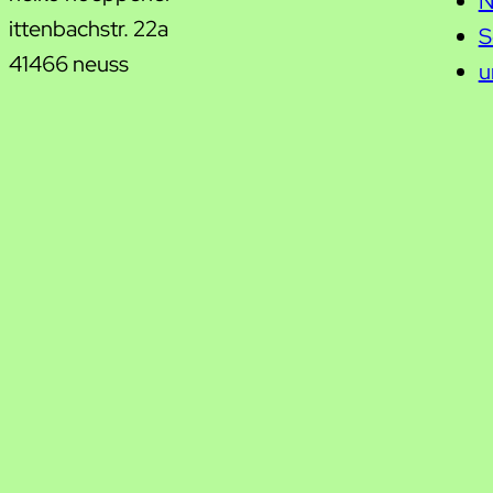
N
ittenbachstr. 22a
S
41466 neuss
u