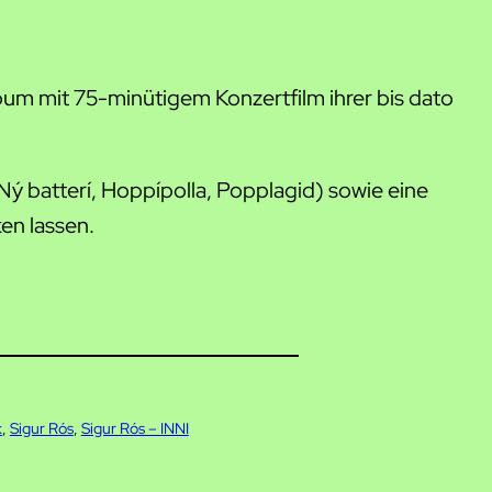
lbum mit 75-minütigem Konzertfilm ihrer bis dato
ý batterí, Hoppípolla, Popplagid) sowie eine
en lassen.
k
, 
Sigur Rós
, 
Sigur Rós – INNI