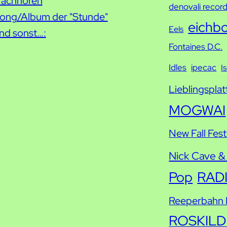
h
achhören
denovali recor
e
ong/Album der "Stunde"
eichb
Eels
nd sonst…:
Fontaines D.C.
Idles
ipecac
I
Lieblingsplat
MOGWAI
New Fall Fest
Nick Cave &
Pop
RAD
Reeperbahn F
ROSKILD