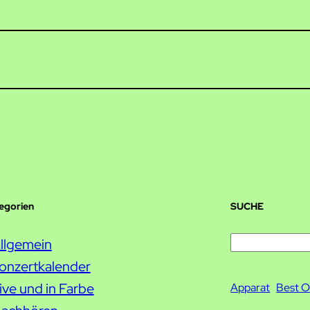
tegorien
SUCHE
S
llgemein
u
onzertkalender
c
ive und in Farbe
Apparat
Best O