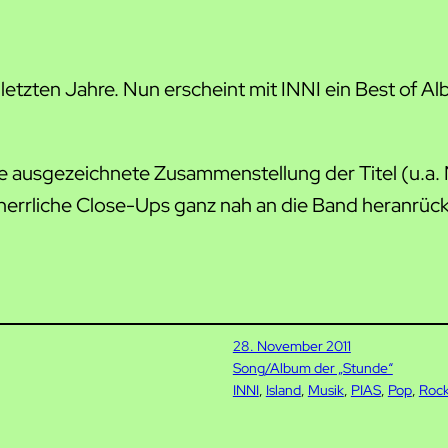
 letzten Jahre. Nun erscheint mit INNI ein Best of A
 ausgezeichnete Zusammenstellung der Titel (u.a. N
errliche Close-Ups ganz nah an die Band heranrück
28. November 2011
Song/Album der „Stunde“
INNI
, 
Island
, 
Musik
, 
PIAS
, 
Pop
, 
Roc