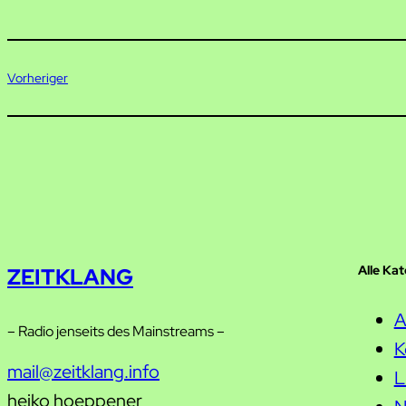
Vorheriger
Alle Ka
ZEITKLANG
A
– Radio jenseits des Mainstreams –
K
mail@zeitklang.info
L
heiko hoeppener