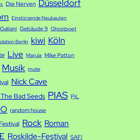
Düsseldorf
Die Nerven
ds
orn
Einstürzende Neubauten
Galiani
Gebäude 9
Ghostpoet
kiwi
Köln
solation Berlin
Live
te
Mike Patton
Maruja
Musik
mute
Nick Cave
ival
PIAS
 The Bad Seeds
PiL
IO
random house
Rock
Roman
estival
E
Roskilde-Festival
SAFI