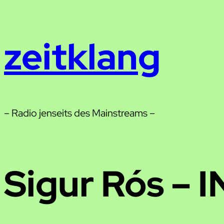
Zum
Inhalt
zeitklang
springen
– Radio jenseits des Mainstreams –
Sigur Rós – I