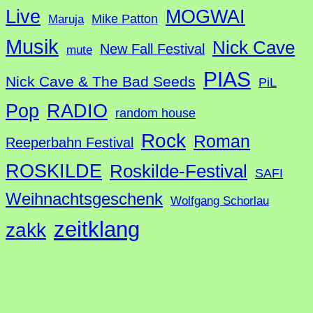
Live
MOGWAI
Mike Patton
Maruja
Musik
Nick Cave
New Fall Festival
mute
PIAS
Nick Cave & The Bad Seeds
PiL
Pop
RADIO
random house
Rock
Roman
Reeperbahn Festival
ROSKILDE
Roskilde-Festival
SAFI
Weihnachtsgeschenk
Wolfgang Schorlau
zeitklang
zakk