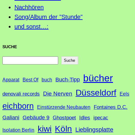
Nachhören
Song/Album der "Stunde"
und sonst…:
SUCHE
S
Suche
u
bücher
Buch-Tipp
c
Apparat
Best Of
buch
h
Düsseldorf
Die Nerven
denovali records
Eels
e
eichborn
Fontaines D.C.
Einstürzende Neubauten
Galiani
Gebäude 9
Ghostpoet
Idles
ipecac
Köln
kiwi
Lieblingsplatte
Isolation Berlin