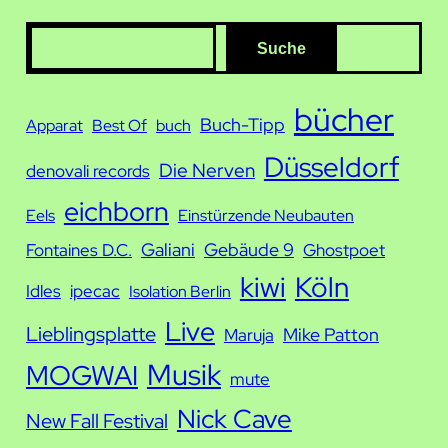
S
Suche
u
c
bücher
Buch-Tipp
Apparat
Best Of
buch
h
Düsseldorf
e
Die Nerven
denovali records
eichborn
Eels
Einstürzende Neubauten
Galiani
Gebäude 9
Fontaines D.C.
Ghostpoet
kiwi
Köln
Idles
ipecac
Isolation Berlin
Live
Lieblingsplatte
Mike Patton
Maruja
Musik
MOGWAI
mute
Nick Cave
New Fall Festival