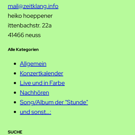
mail@zeitklang.info
heiko hoeppener
ittenbachstr. 22a
41466 neuss
Alle Kategorien
Allgemein
Konzertkalender
Live und in Farbe
Nachhören
Song/Album der "Stunde"
und sonst…:
SUCHE