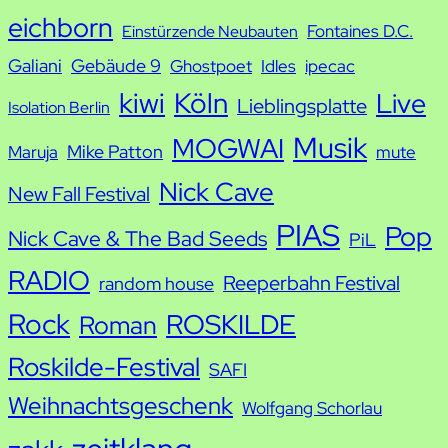
e
eichborn
Fontaines D.C.
Einstürzende Neubauten
Galiani
Gebäude 9
Ghostpoet
Idles
ipecac
kiwi
Köln
Live
Lieblingsplatte
Isolation Berlin
Musik
MOGWAI
Mike Patton
Maruja
mute
Nick Cave
New Fall Festival
PIAS
Pop
Nick Cave & The Bad Seeds
PiL
RADIO
Reeperbahn Festival
random house
Rock
ROSKILDE
Roman
Roskilde-Festival
SAFI
Weihnachtsgeschenk
Wolfgang Schorlau