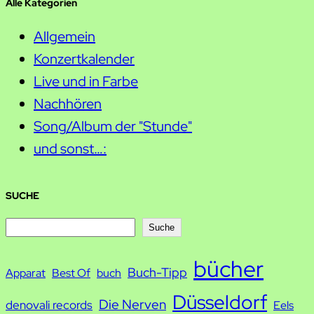
Alle Kategorien
Allgemein
Konzertkalender
Live und in Farbe
Nachhören
Song/Album der "Stunde"
und sonst…:
SUCHE
S
Suche
u
bücher
Buch-Tipp
c
Apparat
Best Of
buch
h
Düsseldorf
Die Nerven
denovali records
Eels