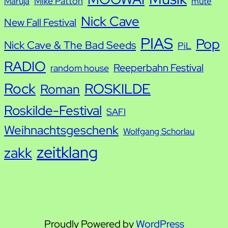
Mike Patton
Maruja
mute
Nick Cave
New Fall Festival
PIAS
Pop
Nick Cave & The Bad Seeds
PiL
RADIO
Reeperbahn Festival
random house
Rock
ROSKILDE
Roman
Roskilde-Festival
SAFI
Weihnachtsgeschenk
Wolfgang Schorlau
zeitklang
zakk
Proudly Powered by
WordPress