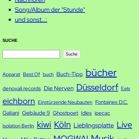
Song/Album der "Stunde"
und sonst…:
SUCHE
S
Suche
u
bücher
Buch-Tipp
c
Apparat
Best Of
buch
h
Düsseldorf
Die Nerven
denovali records
Eels
e
eichborn
Fontaines D.C.
Einstürzende Neubauten
Galiani
Gebäude 9
Ghostpoet
Idles
ipecac
kiwi
Köln
Live
Lieblingsplatte
Isolation Berlin
Musik
MOGWAI