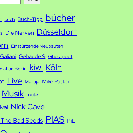
Suche
bücher
Buch-Tipp
f
buch
Düsseldorf
Die Nerven
ds
orn
Einstürzende Neubauten
Galiani
Gebäude 9
Ghostpoet
kiwi
Köln
solation Berlin
Live
te
Mike Patton
Maruja
Musik
mute
Nick Cave
ival
PIAS
 The Bad Seeds
PiL
IO