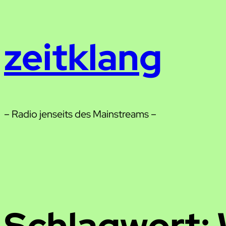
Zum
Inhalt
zeitklang
springen
– Radio jenseits des Mainstreams –
Schlagwort: