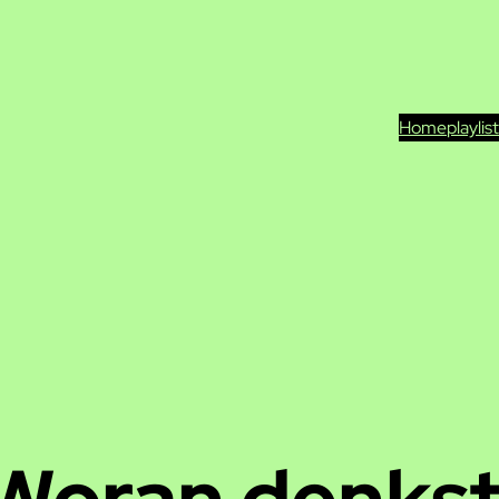
Home
playlis
Woran denkst