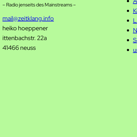
A
– Radio jenseits des Mainstreams –
K
mail@zeitklang.info
L
heiko hoeppener
N
ittenbachstr. 22a
S
41466 neuss
u