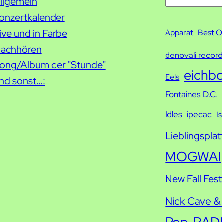
S
llgemein
u
onzertkalender
c
ive und in Farbe
Apparat
Best O
h
achhören
denovali recor
e
ong/Album der "Stunde"
eichb
Eels
nd sonst…:
Fontaines D.C.
Idles
ipecac
I
Lieblingsplat
MOGWAI
New Fall Fest
Nick Cave &
Pop
RAD