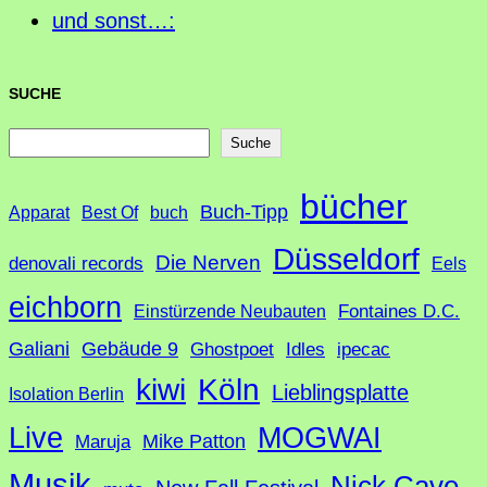
und sonst…:
SUCHE
S
Suche
u
bücher
Buch-Tipp
c
Apparat
Best Of
buch
h
Düsseldorf
Die Nerven
denovali records
Eels
e
eichborn
Fontaines D.C.
Einstürzende Neubauten
Galiani
Gebäude 9
Ghostpoet
Idles
ipecac
Köln
kiwi
Lieblingsplatte
Isolation Berlin
Live
MOGWAI
Mike Patton
Maruja
Musik
Nick Cave