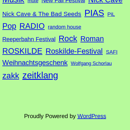
New Fall Festival
mute
PIAS
Nick Cave & The Bad Seeds
PiL
Pop
RADIO
random house
Rock
Roman
Reeperbahn Festival
ROSKILDE
Roskilde-Festival
SAFI
Weihnachtsgeschenk
Wolfgang Schorlau
zeitklang
zakk
Proudly Powered by
WordPress