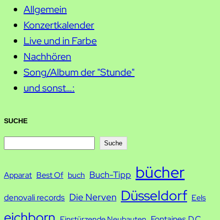
Allgemein
Konzertkalender
Live und in Farbe
Nachhören
Song/Album der "Stunde"
und sonst…:
SUCHE
S
Suche
u
bücher
Buch-Tipp
c
Apparat
Best Of
buch
h
Düsseldorf
Die Nerven
denovali records
Eels
e
eichborn
Fontaines D.C.
Einstürzende Neubauten