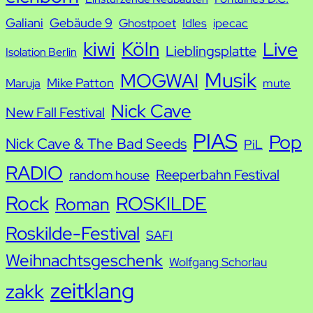
Galiani
Gebäude 9
Ghostpoet
Idles
ipecac
kiwi
Köln
Live
Lieblingsplatte
Isolation Berlin
Musik
MOGWAI
Mike Patton
Maruja
mute
Nick Cave
New Fall Festival
PIAS
Pop
Nick Cave & The Bad Seeds
PiL
RADIO
Reeperbahn Festival
random house
Rock
ROSKILDE
Roman
Roskilde-Festival
SAFI
Weihnachtsgeschenk
Wolfgang Schorlau
zeitklang
zakk