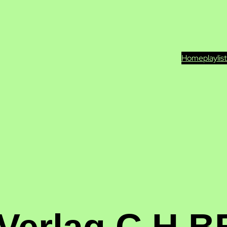
Home
playlis