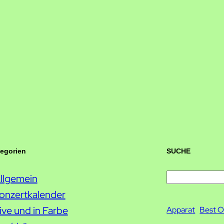
tegorien
SUCHE
llgemein
S
onzertkalender
u
ive und in Farbe
c
Apparat
Best O