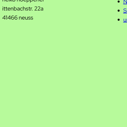
N
ittenbachstr. 22a
S
41466 neuss
u