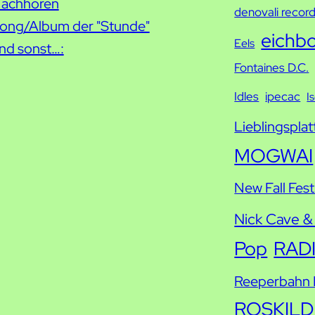
achhören
h
denovali recor
ong/Album der "Stunde"
e
eichb
Eels
nd sonst…:
Fontaines D.C.
Idles
ipecac
I
Lieblingsplat
MOGWAI
New Fall Fest
Nick Cave &
Pop
RAD
Reeperbahn F
ROSKILD