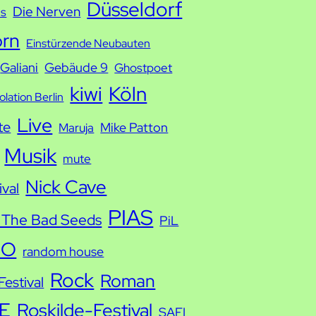
Düsseldorf
Die Nerven
ds
orn
Einstürzende Neubauten
Galiani
Gebäude 9
Ghostpoet
kiwi
Köln
solation Berlin
Live
te
Mike Patton
Maruja
Musik
mute
Nick Cave
ival
PIAS
 The Bad Seeds
PiL
IO
random house
Rock
Roman
estival
E
Roskilde-Festival
SAFI