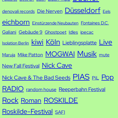
h
Düsseldorf
Die Nerven
denovali records
Eels
e
eichborn
Fontaines D.C.
Einstürzende Neubauten
Galiani
Gebäude 9
Ghostpoet
Idles
ipecac
kiwi
Köln
Live
Lieblingsplatte
Isolation Berlin
Musik
MOGWAI
Mike Patton
Maruja
mute
Nick Cave
New Fall Festival
PIAS
Pop
Nick Cave & The Bad Seeds
PiL
RADIO
Reeperbahn Festival
random house
Rock
ROSKILDE
Roman
Roskilde-Festival
SAFI