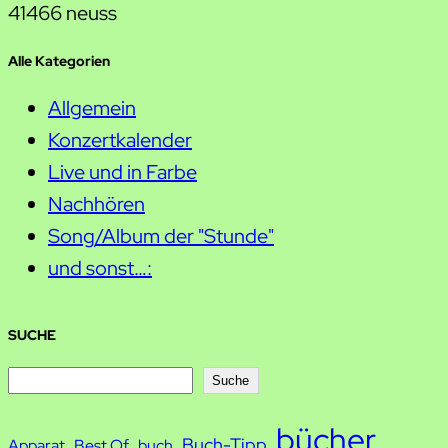
41466 neuss
Alle Kategorien
Allgemein
Konzertkalender
Live und in Farbe
Nachhören
Song/Album der "Stunde"
und sonst…:
SUCHE
S
Suche
u
bücher
Buch-Tipp
c
Apparat
Best Of
buch