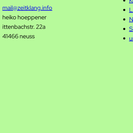
K
mail@zeitklang.info
L
heiko hoeppener
N
ittenbachstr. 22a
S
41466 neuss
u