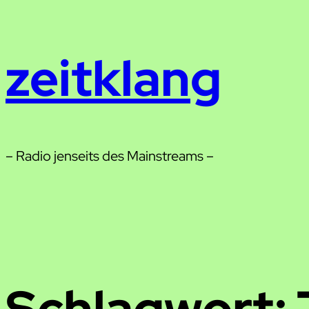
Zum
Inhalt
zeitklang
springen
– Radio jenseits des Mainstreams –
Schlagwort: