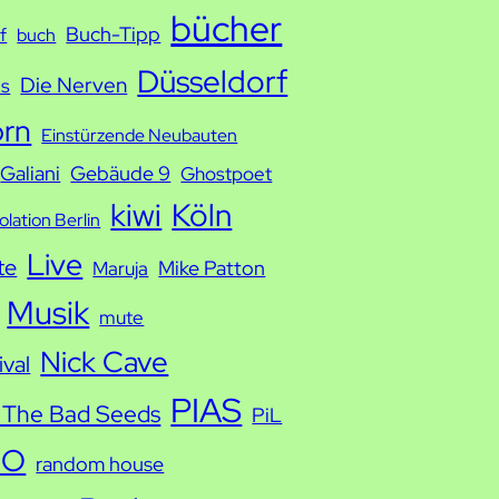
bücher
Buch-Tipp
f
buch
Düsseldorf
Die Nerven
ds
orn
Einstürzende Neubauten
Galiani
Gebäude 9
Ghostpoet
kiwi
Köln
solation Berlin
Live
te
Mike Patton
Maruja
Musik
mute
Nick Cave
ival
PIAS
 The Bad Seeds
PiL
IO
random house