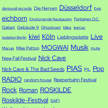
h
Düsseldorf
Die Nerven
denovali records
Eels
e
eichborn
Fontaines D.C.
Einstürzende Neubauten
Galiani
Gebäude 9
Ghostpoet
Idles
ipecac
kiwi
Köln
Live
Lieblingsplatte
Isolation Berlin
Musik
MOGWAI
Mike Patton
Maruja
mute
Nick Cave
New Fall Festival
PIAS
Pop
Nick Cave & The Bad Seeds
PiL
RADIO
Reeperbahn Festival
random house
Rock
ROSKILDE
Roman
Roskilde-Festival
SAFI