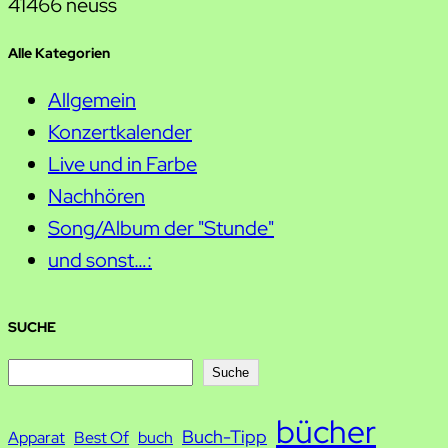
41466 neuss
Alle Kategorien
Allgemein
Konzertkalender
Live und in Farbe
Nachhören
Song/Album der "Stunde"
und sonst…:
SUCHE
S
Suche
u
bücher
Buch-Tipp
c
Apparat
Best Of
buch