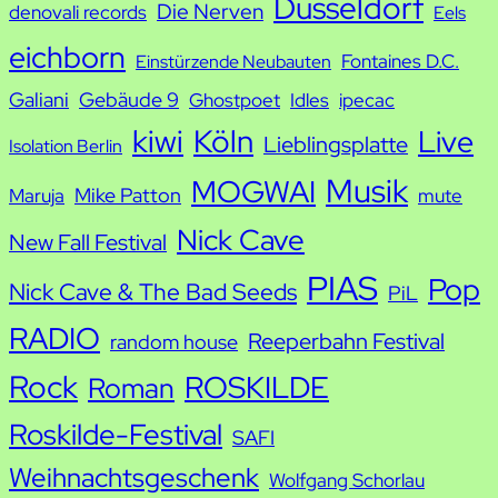
Düsseldorf
Die Nerven
denovali records
Eels
e
eichborn
Fontaines D.C.
Einstürzende Neubauten
Galiani
Gebäude 9
Ghostpoet
Idles
ipecac
kiwi
Köln
Live
Lieblingsplatte
Isolation Berlin
Musik
MOGWAI
Mike Patton
Maruja
mute
Nick Cave
New Fall Festival
PIAS
Pop
Nick Cave & The Bad Seeds
PiL
RADIO
Reeperbahn Festival
random house
Rock
ROSKILDE
Roman
Roskilde-Festival
SAFI
Weihnachtsgeschenk
Wolfgang Schorlau