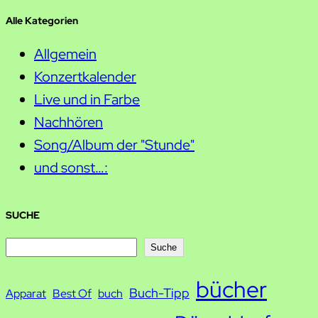
Alle Kategorien
Allgemein
Konzertkalender
Live und in Farbe
Nachhören
Song/Album der "Stunde"
und sonst…:
SUCHE
S
Suche
u
bücher
Buch-Tipp
c
Apparat
Best Of
buch
h