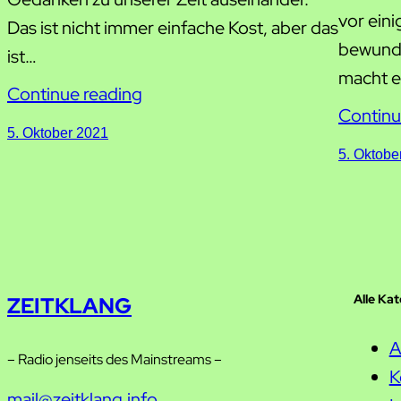
vor eini
Das ist nicht immer einfache Kost, aber das
bewunde
ist…
macht e
Continue reading
Continu
5. Oktober 2021
5. Oktobe
Alle Ka
ZEITKLANG
A
– Radio jenseits des Mainstreams –
K
mail@zeitklang.info