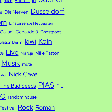
Buch-Tipp
f
buch
Düsseldorf
Die Nerven
ds
orn
Einstürzende Neubauten
Galiani
Gebäude 9
Ghostpoet
kiwi
Köln
solation Berlin
Live
te
Mike Patton
Maruja
Musik
mute
Nick Cave
ival
PIAS
 The Bad Seeds
PiL
IO
random house
Rock
Roman
estival