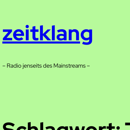
Zum
Inhalt
zeitklang
springen
– Radio jenseits des Mainstreams –
Schlagwort: