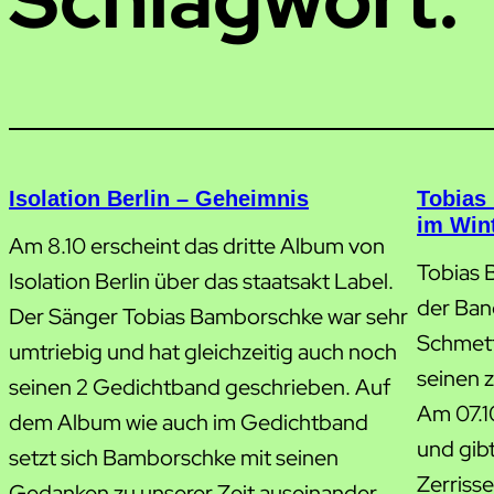
Isolation Berlin – Geheimnis
Tobias
im Win
Am 8.10 erscheint das dritte Album von
Tobias 
Isolation Berlin über das staatsakt Label.
der Band
Der Sänger Tobias Bamborschke war sehr
Schmett
umtriebig und hat gleichzeitig auch noch
seinen 
seinen 2 Gedichtband geschrieben. Auf
Am 07.1
dem Album wie auch im Gedichtband
und gibt
setzt sich Bamborschke mit seinen
Zerrisse
Gedanken zu unserer Zeit auseinander.