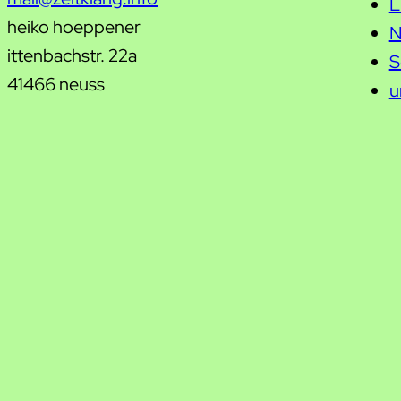
L
heiko hoeppener
N
ittenbachstr. 22a
S
41466 neuss
u