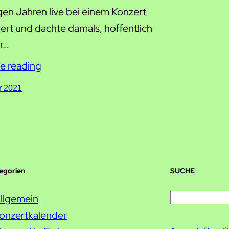
gen Jahren live bei einem Konzert
rt und dachte damals, hoffentlich
r…
e reading
r 2021
tegorien
SUCHE
S
llgemein
u
onzertkalender