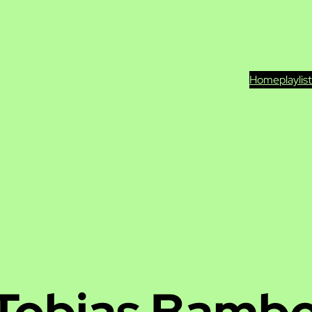
Home
playlis
Tobias Bamb