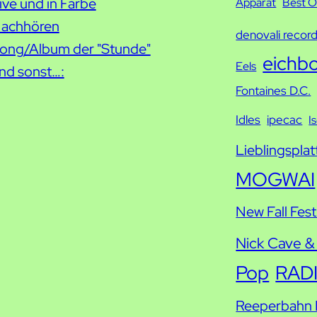
c
ive und in Farbe
Apparat
Best O
h
achhören
denovali recor
e
ong/Album der "Stunde"
eichb
Eels
nd sonst…:
Fontaines D.C.
Idles
ipecac
I
Lieblingsplat
MOGWAI
New Fall Fest
Nick Cave &
Pop
RAD
Reeperbahn F