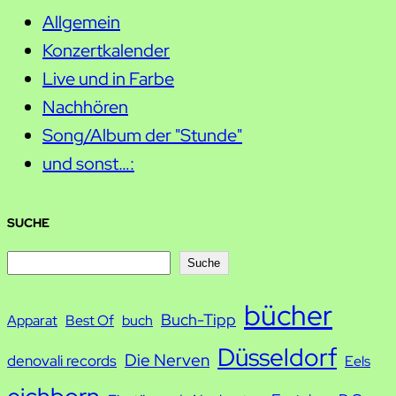
Allgemein
Konzertkalender
Live und in Farbe
Nachhören
Song/Album der "Stunde"
und sonst…:
SUCHE
S
Suche
u
bücher
Buch-Tipp
c
Apparat
Best Of
buch
h
Düsseldorf
Die Nerven
denovali records
Eels
e
eichborn