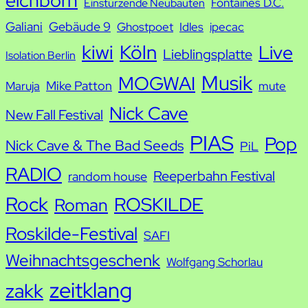
Fontaines D.C.
Einstürzende Neubauten
Galiani
Gebäude 9
Ghostpoet
Idles
ipecac
kiwi
Köln
Live
Lieblingsplatte
Isolation Berlin
Musik
MOGWAI
Mike Patton
Maruja
mute
Nick Cave
New Fall Festival
PIAS
Pop
Nick Cave & The Bad Seeds
PiL
RADIO
Reeperbahn Festival
random house
Rock
ROSKILDE
Roman
Roskilde-Festival
SAFI
Weihnachtsgeschenk
Wolfgang Schorlau
zeitklang
zakk